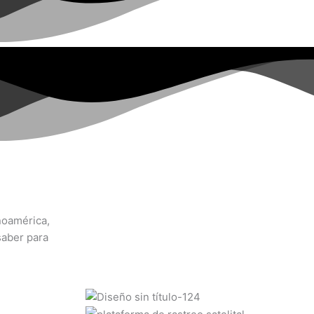
noamérica,
saber para