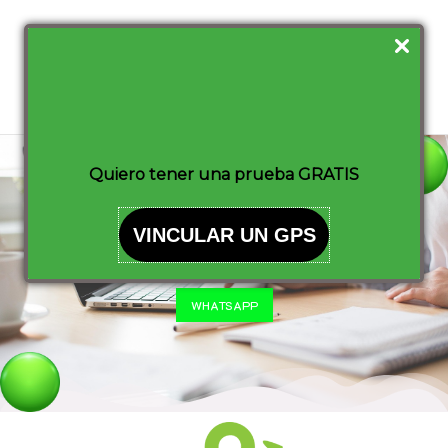
Ir
Main
al
Men
contenido
Quiero tener una prueba GRATIS
Contáctanos
VINCULAR UN GPS
WHATSAPP