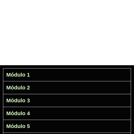
paso a paso desde la técnica hasta la estrategia,
ayudándote a lanzar un negocio sólido y automatizado.
Academia GPS Plataforma de Rastreo Satelital.
Módulo 1
Módulo 2
Módulo 3
Módulo 4
Módulo 5