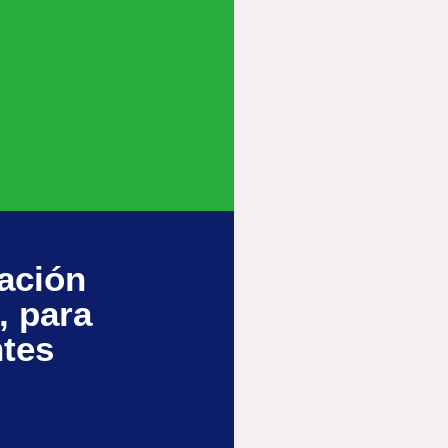
ación
, para
ntes