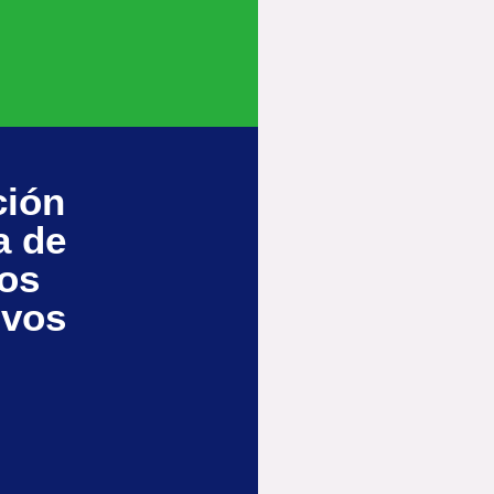
ción
a de
los
ivos