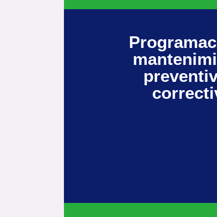
Programac
mantenimi
preventi
correct