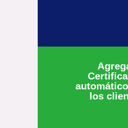
Agreg
Certific
automático
los clie