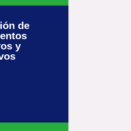
ión de
entos
vos y
ivos