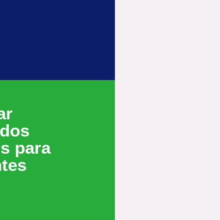
ar
ados
s para
ntes