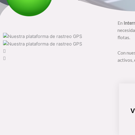
En
Inter
necesida
flotas.
Con nues
activos,
V