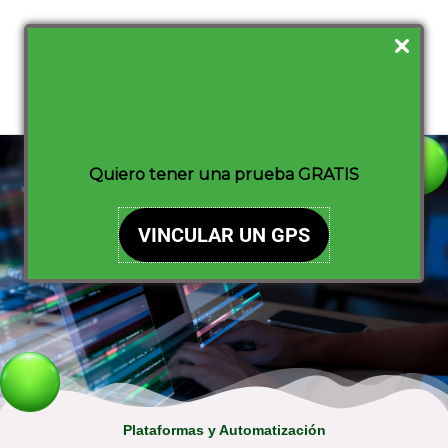
Ir
Main
al
Men
contenido
Quiero tener una prueba GRATIS
VINCULAR UN GPS
Plataformas y Automatización